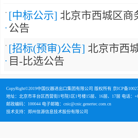
[中标公示]
北京市西城区商务
公告
[招标(预审)公告]
北京市西城
目-比选公告
CopyRight©2019中国仪器进出口集团有限公司 版权所有 京ICP备1002732
地址：北京市丰台区西营街1号院1区1号楼15层、16层、17层 电话：+86-01
邮政编码：100044 电子邮箱：cnic@cnic.genertec.com.cn
技术支持：郑州信源信息技术股份有限公司