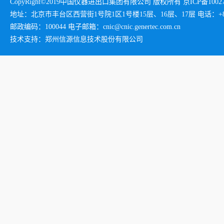
CopyRight©2019中国仪器进出口集团有限公司 版权所有 京ICP备1002732
地址：北京市丰台区西营街1号院1区1号楼15层、16层、17层 电话：+86-01
邮政编码：100044 电子邮箱：cnic@cnic.genertec.com.cn
技术支持：郑州信源信息技术股份有限公司