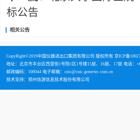
标公告
相关公告
CopyRight©2019中国仪器进出口集团有限公司 版权所有 京ICP备1002732
地址：北京市丰台区西营街1号院1区1号楼15层、16层、17层 电话：+86-01
邮政编码：100044 电子邮箱：cnic@cnic.genertec.com.cn
技术支持：郑州信源信息技术股份有限公司