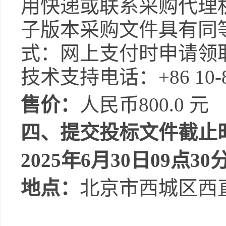
用快递或联系采购代理
子版本
采购
文件具有同
式：网上支付时申请领
技术支持电话：
+86 10-
售价：
人民币
800.0
元
四、提交投标文件截止
202
5
年
6
月
30
日
09
点
30
地点：
北京市
西城区西