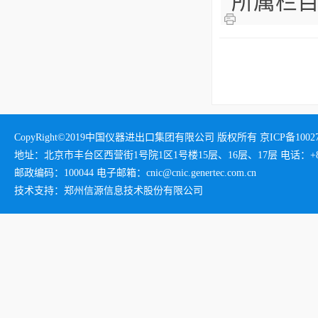
所属栏
CopyRight©2019中国仪器进出口集团有限公司 版权所有 京ICP备1002732
地址：北京市丰台区西营街1号院1区1号楼15层、16层、17层 电话：+86-01
邮政编码：100044 电子邮箱：cnic@cnic.genertec.com.cn
技术支持：郑州信源信息技术股份有限公司