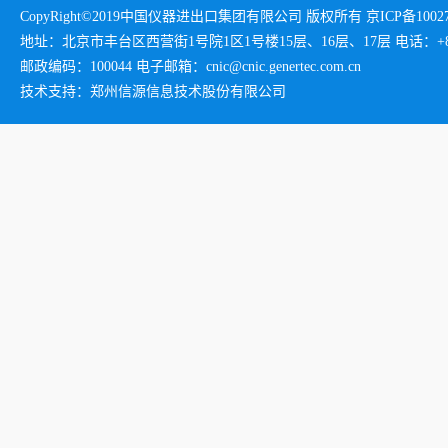
CopyRight©2019中国仪器进出口集团有限公司 版权所有 京ICP备1002732
地址：北京市丰台区西营街1号院1区1号楼15层、16层、17层 电话：+86-01
邮政编码：100044 电子邮箱：cnic@cnic.genertec.com.cn
技术支持：郑州信源信息技术股份有限公司