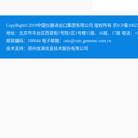
CopyRight©2019中国仪器进出口集团有限公司 版权所有 京ICP备1002732
地址：北京市丰台区西营街1号院1区1号楼15层、16层、17层 电话：+86-01
邮政编码：100044 电子邮箱：cnic@cnic.genertec.com.cn
技术支持：郑州信源信息技术股份有限公司