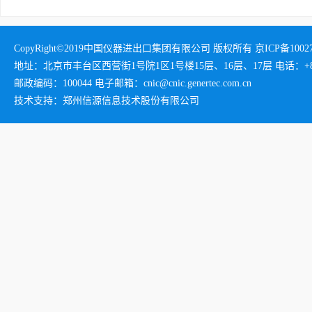
CopyRight©2019中国仪器进出口集团有限公司 版权所有 京ICP备1002732
地址：北京市丰台区西营街1号院1区1号楼15层、16层、17层 电话：+86-01
邮政编码：100044 电子邮箱：cnic@cnic.genertec.com.cn
技术支持：郑州信源信息技术股份有限公司