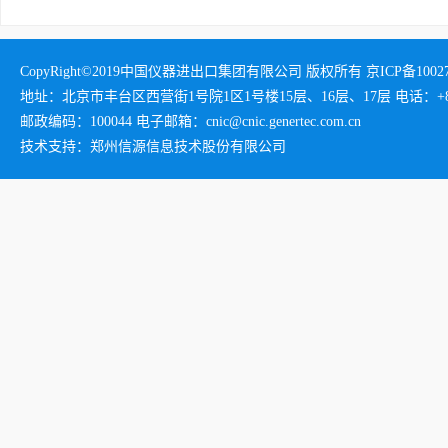
CopyRight©2019中国仪器进出口集团有限公司 版权所有 京ICP备1002732
地址：北京市丰台区西营街1号院1区1号楼15层、16层、17层 电话：+86-01
邮政编码：100044 电子邮箱：cnic@cnic.genertec.com.cn
技术支持：郑州信源信息技术股份有限公司