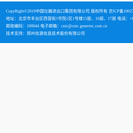
CopyRight©2019中国仪器进出口集团有限公司 版权所有 京ICP备1002732
地址：北京市丰台区西营街1号院1区1号楼15层、16层、17层 电话：+86-01
邮政编码：100044 电子邮箱：cnic@cnic.genertec.com.cn
技术支持：郑州信源信息技术股份有限公司