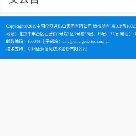
CopyRight©2019中国仪器进出口集团有限公司 版权所有 京ICP备1002732
地址：北京市丰台区西营街1号院1区1号楼15层、16层、17层 电话：+86-01
邮政编码：100044 电子邮箱：cnic@cnic.genertec.com.cn
技术支持：郑州信源信息技术股份有限公司