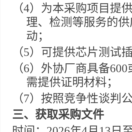
（
4
）为本采购项目提
理、检测等服务的供
动；
（
5
）可提供芯片测试
（
6
）外协厂商具备
600
需提供证明材料；
（
7
）按照竞争性谈判
三、获取采购文件
时间：
2026
年
4
月
13
日