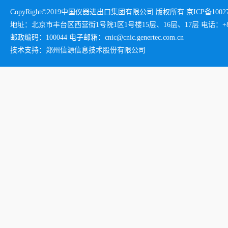
CopyRight©2019中国仪器进出口集团有限公司 版权所有 京ICP备1002732
地址：北京市丰台区西营街1号院1区1号楼15层、16层、17层 电话：+86-01
邮政编码：100044 电子邮箱：cnic@cnic.genertec.com.cn
技术支持：郑州信源信息技术股份有限公司