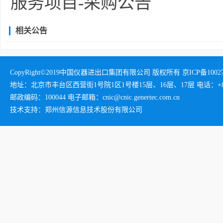
服务项目-采购公告
相关公告
CopyRight©2019中国仪器进出口集团有限公司 版权所有 京ICP备1002732
地址：北京市丰台区西营街1号院1区1号楼15层、16层、17层 电话：+86-01
邮政编码：100044 电子邮箱：cnic@cnic.genertec.com.cn
技术支持：郑州信源信息技术股份有限公司