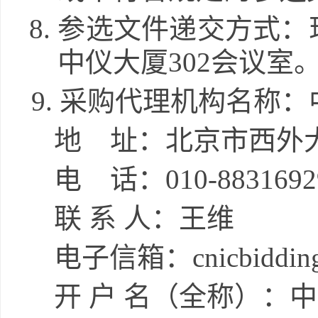
8.
参选文件递交方式：
中仪大厦
302
会议室
9.
采购代理机构名称：
地
址：北京市西外
电
话：
010-883169
联
系
人：
王维
电子信箱：
cnicbiddin
开
户
名（全称）：