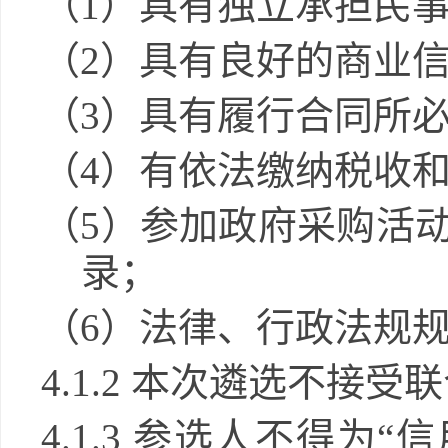
（
1
）
具有独立承担民
（
2
）
具有良好的商业
（
3
）
具有履行合同所
（
4
）
有依法缴纳税收
（
5
）
参加政府采购活
录；
（
6
）
法律、行政法规
4.
1.2
本次
遴选
不接受联
4.
1.3
参选
人不得为
“信